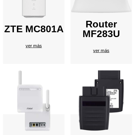
Router
ZTE MC801A
MF283U
ver más
ver más