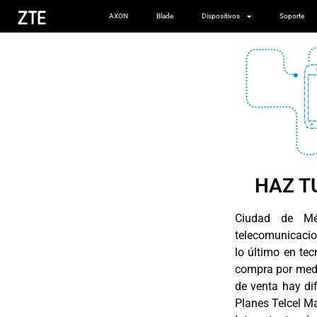
AXON
Blade
Dispositivos
Soporte
HAZ T
Ciudad de Mé
telecomunicacio
lo último en te
compra por medio
de venta hay di
Planes Telcel Ma