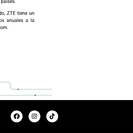
 países.
do, ZTE tiene un
os anuales a la
com.