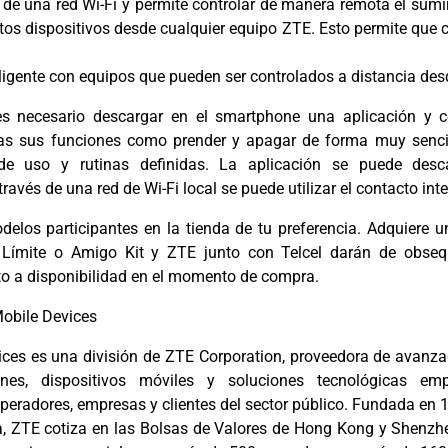
s de una red Wi-Fi y permite controlar de manera remota el sumi
intos dispositivos desde cualquier equipo ZTE. Esto permite que 
ligente con equipos que pueden ser controlados a distancia desde
 es necesario descargar en el smartphone una aplicación y c
das sus funciones como prender y apagar de forma muy senci
 de uso y rutinas definidas. La aplicación se puede desc
través de una red de Wi-Fi local se puede utilizar el contacto inte
delos participantes en la tienda de tu preferencia. Adquiere 
 Límite o Amigo Kit y ZTE junto con Telcel darán de obseq
eto a disponibilidad en el momento de compra.
obile Devices
ces es una división de ZTE Corporation, proveedora de avanz
ones, dispositivos móviles y soluciones tecnológicas emp
peradores, empresas y clientes del sector público. Fundada en 
, ZTE cotiza en las Bolsas de Valores de Hong Kong y Shenz