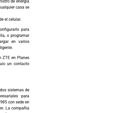
nistro de energía
cualquier casa se
 el celular.
onfigurarlo para
lla, o programar
argar en varios
ligente.
un ZTE en Planes
uio un contacto
ados sistemas de
resariales para
1985 con sede en
hen. La compañía