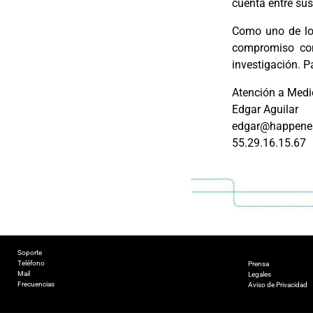
cuenta entre su
Como uno de los
compromiso con
investigación. 
Atención a Medi
Edgar Aguilar
edgar@happenes
55.29.16.15.67
Soporte
Teléfono
Prensa
Mail
Legales
Frecuencias
Aviso de Privacidad