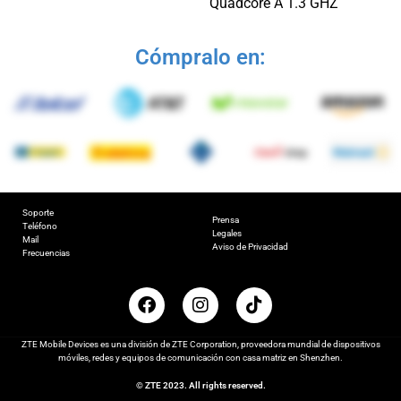
Quadcore A 1.3 GHZ
Cómpralo en:
Soporte
Prensa
Teléfono
Legales
Mail
Aviso de Privacidad
Frecuencias
ZTE Mobile Devices es una división de ZTE Corporation, proveedora mundial de dispositivos
móviles, redes y equipos de comunicación con casa matriz en Shenzhen.
© ZTE 2023. All rights reserved.