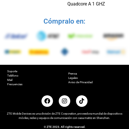
Quadcore A 1 GHZ
Cómpralo en:
Soporte
Prensa
Teléfono
Legales
Mail
Aviso de Privacidad
Frecuencias
ZTE Mobile Devices es una división de ZTE Corporation, proveedora mundial de dispositivos
móviles, redes y equipos de comunicación con casa matriz en Shenzhen.
© ZTE 2023. All rights reserved.