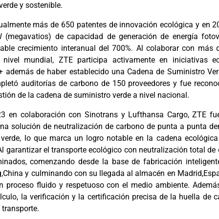
verde y sostenible.
ualmente más de 650 patentes de innovación ecológica y en 2
(megavatios) de capacidad de generación de energía fotovo
able crecimiento interanual del 700%. Al colaborar con más 
 nivel mundial, ZTE participa activamente en iniciativas e
+ además de haber establecido una Cadena de Suministro Verd
letó auditorías de carbono de 150 proveedores y fue recon
tión de la cadena de suministro verde a nivel nacional.
23 en colaboración con Sinotrans y Lufthansa Cargo, ZTE fue
na solución de neutralización de carbono de punta a punta de
 verde, lo
que marca un logro notable en la cadena ecológica 
Al garantizar el
transporte ecológico con neutralización total de
rminados, comenzando
desde la base de fabricación inteligen
g,China y culminando con su llegada
al almacén en Madrid,Esp
un proceso fluido y respetuoso con el medio
ambiente. Además
lculo, la verificación y la certificación precisa de la huella
de c
e transporte.