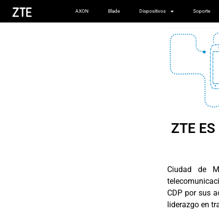
AXON
Blade
Dispositivos
Soporte
ZTE ES
Ciudad de Mé
telecomunicaci
CDP por sus a
liderazgo en tr