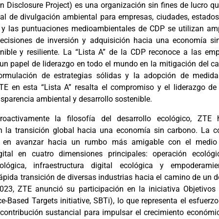
 Disclosure Project) es una organización sin fines de lucro qu
l de divulgación ambiental para empresas, ciudades, estados
 y las puntuaciones medioambientales de CDP se utilizan am
decisiones de inversión y adquisición hacia una economía si
nible y resiliente. La “Lista A” de la CDP reconoce a las e
 papel de liderazgo en todo el mundo en la mitigación del c
ormulación de estrategias sólidas y la adopción de medid
TE en esta “Lista A” resalta el compromiso y el liderazgo d
nsparencia ambiental y desarrollo sostenible.
roactivamente la filosofía del desarrollo ecológico, ZTE 
n la transición global hacia una economía sin carbono. La 
 en avanzar hacia un rumbo más amigable con el medio
gital en cuatro dimensiones principales: operación ecológ
ológica, infraestructura digital ecológica y empoderamie
rápida transición de diversas industrias hacia el camino de un d
23, ZTE anunció su participación en la iniciativa Objetivos
ce-Based Targets initiative, SBTi), lo que representa el esfuerz
contribución sustancial para impulsar el crecimiento económi