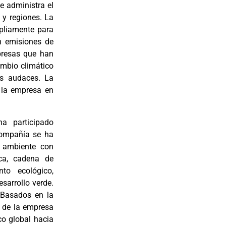
e administra el
 y regiones. La
pliamente para
n emisiones de
mpresas que han
ambio climático
as audaces. La
e la empresa en
ha participado
compañía se ha
 ambiente con
ica, cadena de
nto ecológico,
esarrollo verde.
 Basados en la
o de la empresa
co global hacia