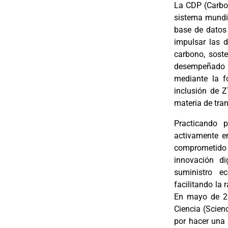
La CDP (Carbon
sistema mundia
base de datos
impulsar las 
carbono, soste
desempeñado un
mediante la f
inclusión de Z
materia de tra
Practicando p
activamente e
comprometido
innovación di
suministro ec
facilitando la 
En mayo de 20
Ciencia (Scien
por hacer una 