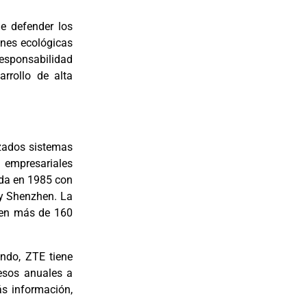
e defender los
iones ecológicas
responsabilidad
rrollo de alta
zados sistemas
 empresariales
ada en 1985 con
 y Shenzhen. La
 en más de 160
undo, ZTE tiene
resos anuales a
ás información,