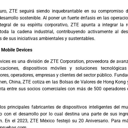
turo, ZTE seguirá siendo inquebrantable en su compromiso d
desarrollo sostenible. Al poner un fuerte énfasis en las operac
egral de su espíritu corporativo, ZTE apunta a integrar la 
toda la cadena industrial, contribuyendo activamente al desa
s de sus iniciativas ambientales y sustentables.
 Mobile Devices
vices es una división de ZTE Corporation, proveedora de avan
icaciones, dispositivos móviles y soluciones tecnológicas
res, operadores, empresas y clientes del sector público. Fund
en, China, ZTE cotiza en las Bolsas de Valores de Hong Kong
nta entre sus socios comerciales con más de 500 operadores
s principales fabricantes de dispositivos inteligentes del m
 con el desarrollo por lo cual destina una parte de sus ing
ón. En el 2023, ZTE México festejó su 20 Aniversario. Para m
pruebas.com