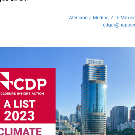
Atención a Medios, ZTE México
edgar@happene