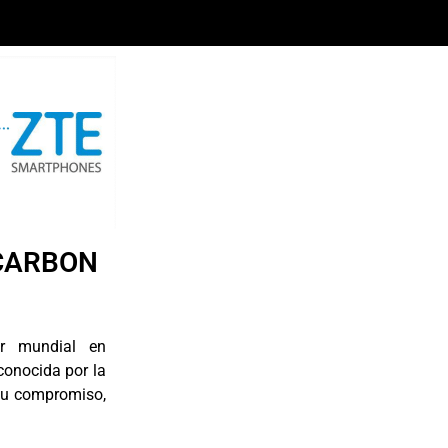
“CARBON
er mundial en
conocida por la
su compromiso,