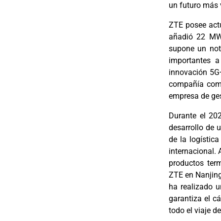
un futuro más 
ZTE posee act
añadió 22 MW 
supone un not
importantes a
innovación 5G
compañía comp
empresa de ges
Durante el 20
desarrollo de
u
de la logística
internacional. 
productos te
ZTE en Nanjin
ha realizado 
garantiza el cá
todo el viaje d