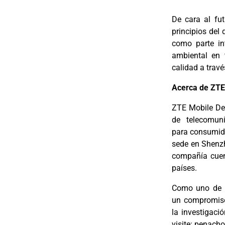
De cara al fu
principios del 
como parte int
ambiental en 
calidad a travé
Acerca de ZTE
ZTE Mobile De
de
telecomun
para
consumido
sede en
Shenzh
compañía
cue
países.
Como uno de lo
un
compromiso
la
investigaci
visite:
penacho