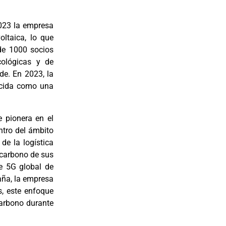
023 la empresa
ltaica, lo que
de 1000 socios
cológicas y de
e. En 2023, la
ocida como una
 pionera en el
ntro del ámbito
de la logística
 carbono de sus
te 5G global de
aña, la empresa
, este enfoque
arbono durante