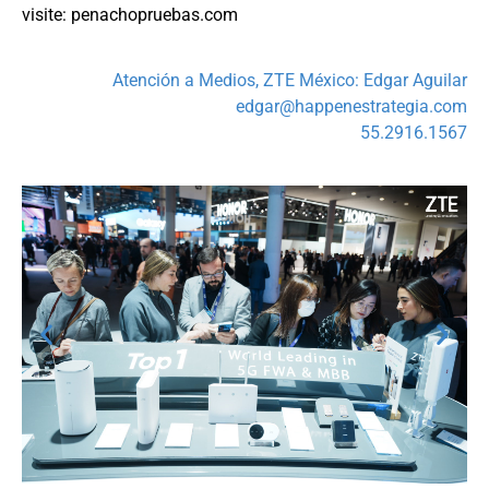
visite:
penachopruebas.com
Atención a Medios, ZTE México: Edgar Aguilar
edgar@happenestrategia.com
55.2916.1567