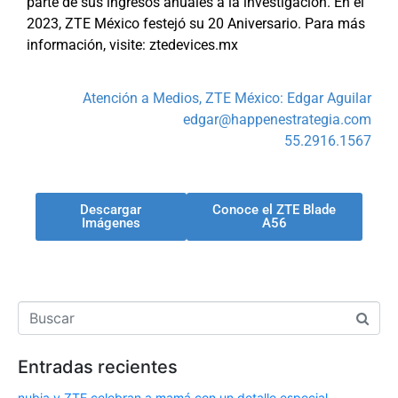
parte de sus ingresos anuales a la investigación. En el
2023, ZTE México festejó su 20 Aniversario. Para más
información, visite: ztedevices.mx
Atención a Medios, ZTE México: Edgar Aguilar
edgar@happenestrategia.com
55.2916.1567
Descargar
Conoce el ZTE Blade
Imágenes
A56
Entradas recientes
nubia y ZTE celebran a mamá con un detalle especial