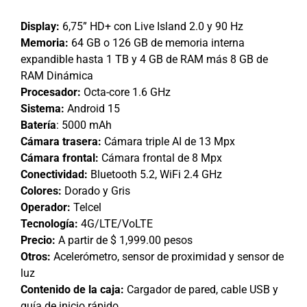
Display:
6,75” HD+ con Live Island 2.0 y 90 Hz
Memoria:
64 GB o 126 GB de memoria interna
expandible hasta 1 TB y 4 GB de RAM más 8 GB de
RAM Dinámica
Procesador:
Octa-core 1.6 GHz
Sistema:
Android 15
Batería
: 5000 mAh
Cámara trasera:
Cámara triple AI de 13 Mpx
Cámara frontal:
Cámara frontal de 8 Mpx
Conectividad:
Bluetooth 5.2, WiFi 2.4 GHz
Colores:
Dorado y Gris
Operador:
Telcel
Tecnología:
4G/LTE/VoLTE
Precio:
A partir de $ 1,999.00 pesos
Otros:
Acelerómetro, sensor de proximidad y sensor de
luz
Contenido de la caja:
Cargador de pared, cable USB y
guía de inicio rápido