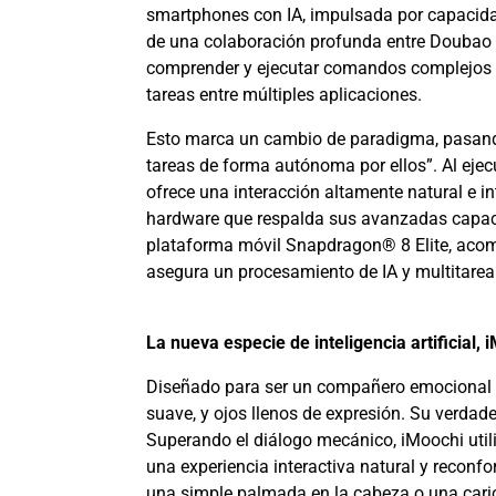
smartphones con IA, impulsada por capacidad
de una colaboración profunda entre Doubao y 
comprender y ejecutar comandos complejos de
tareas entre múltiples aplicaciones.
Esto marca un cambio de paradigma, pasando 
tareas de forma autónoma por ellos”. Al ejecu
ofrece una interacción altamente natural e i
hardware que respalda sus avanzadas capacida
plataforma móvil Snapdragon® 8 Elite, aco
asegura un procesamiento de IA y multitarea 
La nueva especie de inteligencia artificial,
Diseñado para ser un compañero emocional 
suave, y ojos llenos de expresión. Su verdad
Superando el diálogo mecánico, iMoochi utili
una experiencia interactiva natural y reconfo
una simple palmada en la cabeza o una caric