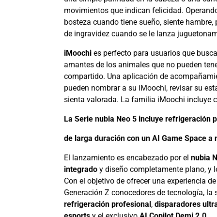
movimientos que indican felicidad. Operando
bosteza cuando tiene sueño, siente hambre, 
de ingravidez cuando se le lanza juguetoname
iMoochi
es perfecto para usuarios que buscan
amantes de los animales que no pueden tener
compartido. Una aplicación de acompañamien
pueden nombrar a su iMoochi, revisar su est
sienta valorada. La familia iMoochi incluye 
La Serie nubia Neo 5 incluye refrigeración p
de larga duración con un AI Game Space a n
El lanzamiento es encabezado por el
nubia 
integrado
y diseño completamente plano, y
Con el objetivo de ofrecer una experiencia d
Generación Z conocedores de tecnología, la 
refrigeración profesional
,
disparadores ultr
esports
y el exclusivo
AI Copilot Demi 2.0
.