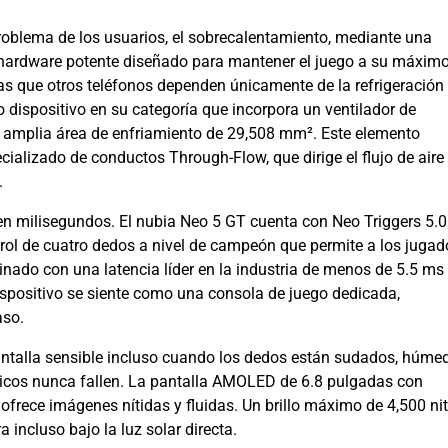
roblema de los usuarios, el sobrecalentamiento, mediante una
y hardware potente diseñado para mantener el juego a su máxim
ras que otros teléfonos dependen únicamente de la refrigeración
co dispositivo en su categoría que incorpora un ventilador de
a amplia área de enfriamiento de 29,508 mm². Este elemento
ializado de conductos Through-Flow, que dirige el flujo de aire
.
 en milisegundos. El nubia Neo 5 GT cuenta con Neo Triggers 5.0
trol de cuatro dedos a nivel de campeón que permite a los jugad
inado con una latencia líder en la industria de menos de 5.5 ms
dispositivo se siente como una consola de juego dedicada,
aso.
antalla sensible incluso cuando los dedos están sudados, húme
ticos nunca fallen. La pantalla AMOLED de 6.8 pulgadas con
ofrece imágenes nítidas y fluidas. Un brillo máximo de 4,500 ni
 incluso bajo la luz solar directa.