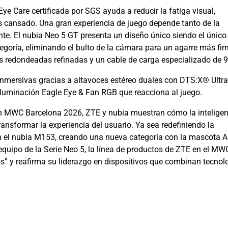
Eye Care certificada por SGS ayuda a reducir la fatiga visual,
 cansado. Una gran experiencia de juego depende tanto de la
nte. El nubia Neo 5 GT presenta un diseño único siendo el único
egoría, eliminando el bulto de la cámara para un agarre más fir
 redondeadas refinadas y un cable de carga especializado de 9
 inmersivas gracias a altavoces estéreo duales con DTS:X® Ultra
a iluminación Eagle Eye & Fan RGB que reacciona al juego.
n MWC Barcelona 2026, ZTE y nubia muestran cómo la inteligen
ransformar la experiencia del usuario. Ya sea redefiniendo la
n el nubia M153, creando una nueva categoría con la mascota A
equipo de la Serie Neo 5, la línea de productos de ZTE en el MW
os” y reafirma su liderazgo en dispositivos que combinan tecnolo