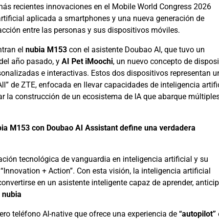
 más recientes innovaciones en el Mobile World Congress 2026
tificial aplicada a smartphones y una nueva generación de
racción entre las personas y sus dispositivos móviles.
ntran el
nubia M153
con el asistente Doubao AI, que tuvo un
 del año pasado, y
AI Pet iMoochi
, un nuevo concepto de disposi
sonalizadas e interactivas. Estos dos dispositivos representan u
ll” de ZTE, enfocada en llevar capacidades de inteligencia artifi
ar la construcción de un ecosistema de IA que abarque múltiple
ubia M153 con Doubao AI Assistant define una
verdadera
ión tecnológica de vanguardia en inteligencia artificial y su
novation + Action”. Con esta visión, la inteligencia artificial
onvertirse en un asistente inteligente capaz de aprender, antici
l
nubia
ero teléfono AI-native que ofrece una experiencia de
“autopilot”