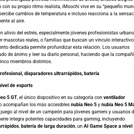
 con su propio ritmo realista, iMoochi vive en su “pequeño mun
percibe cambios de temperatura e incluso reacciona a la sensac
nte al aire.
 alivio del estrés, especialmente jóvenes profesionistas urbano
 mascotas reales, o familias que buscan un vínculo interactivo
to dedicada permite profundizar esta relación. Los usuarios
ado de ánimo y leer su diario personal, haciendo que la compañ
cinco miembros distintos.
rofesional, disparadores ultrarrápidos, batería
ivel de esports
Neo 5 GT
, el único dispositivo en su categoría con
ventilador
 lo acompañan los más accesibles
nubia
Neo 5
y
nubia Neo 5 M
e juego al nivel de un campeón para jóvenes gamers y usuarios d
serie integra potentes capacidades para gaming, incluyendo
arrápidos
,
batería de larga duración
, un
AI Game Space a nivel