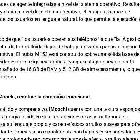
es de agente integradas a nivel del sistema operativo. Result
nubia a nivel del sistema operativo, el equipo es capaz de
 los usuarios en lenguaje natural, lo que permite la ejecución 
de que “los usuarios operen sus teléfonos” a que “la IA gesti
tar de forma fluida flujos de trabajo de varios pasos, el disposi
ntuitiva. El nubia M153 está construido sobre una sólida base de
des de inteligencia artificial ya que está potenciado por la
mpañado de 16 GB de RAM y 512 GB de almacenamiento, lo que
fluidos.
 iMoochi, redefine la compañía emocional.
cálido y comprensivo,
iMoochi
cuenta con una textura esponjos
era magia reside en sus interacciones ricas y multimodales.
za su lenguaje propio y característicos arrullos suaves para ofr
rtante. Gracias a su retroalimentación háptica y sensores táctile
ia prolongada provoca movimientos de afecto, arrullos alegres