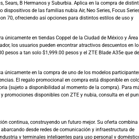
 Sears, B Hermanos y Suburbia. Aplica en la compra de distin
o dispositivos de las familias nubia Air, Neo Series, Focus Series
n 70, ofreciendo así opciones para distintos estilos de uso y
ra únicamente en tiendas Coppel de la Ciudad de México y Área
ador, los usuarios pueden encontrar atractivos descuentos en lo
0 pesos a tan solo $1,999.00 pesos y el ZTE Blade A35e que d
ca únicamente en la compra de uno de los modelos participante
encias. El regalo promocional en compra está disponible en col
atoria (sujeto a disponibilidad al momento de la compra). Para m
 y promociones disponibles con ZTE y nubia, consulta en el pun
ión continua, construyendo un futuro mejor. Su oferta combina
s, abarcando desde redes de comunicación y infraestructura de
industria y terminales inteligentes para uso personal y doméstic