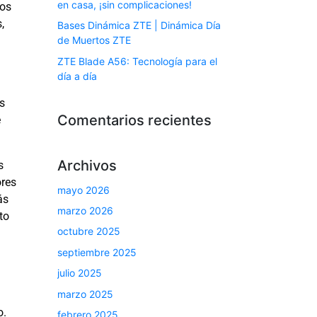
en casa, ¡sin complicaciones!
tos
,
Bases Dinámica ZTE | Dinámica Día
de Muertos ZTE
ZTE Blade A56: Tecnología para el
día a día
s
Comentarios recientes
e
Archivos
s
ores
mayo 2026
ás
marzo 2026
to
octubre 2025
septiembre 2025
julio 2025
marzo 2025
o.
febrero 2025